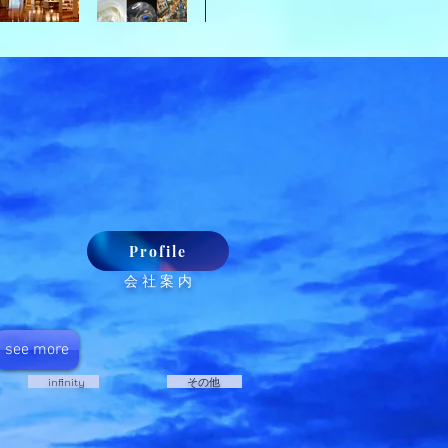
Profile
​ 会 社 案 内
see more
​ infinity
​ その他