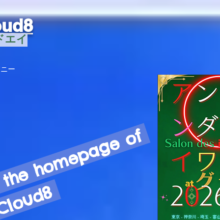
oud8
ドエイ
パニー
W
e
l
c
o
m
e
t
o
t
h
e
h
o
m
e
p
a
g
e
o
f
A
r
t
O
f
f
i
c
e
☁︎
C
l
o
u
d
8