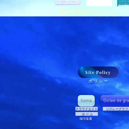
島根県芸術文化センター
Site Policy
​ ポ リ シ ー
home
Giclee de gr
​クラウドエイト
​ ジクレーグラフ
​ ホ ー ム
​ 珈琲葉書