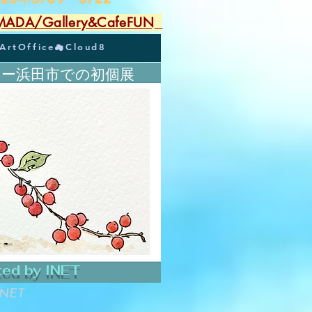
A/Gallery&CafeFUN
ArtOffice☁︎Cloud8
ー浜田市での初個展
ted by INET
INET