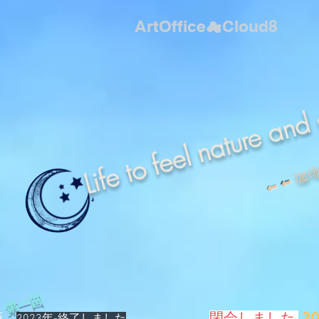
ArtOffice☁Cloud8
We support a life with a
Life to feel nature and 
珈
⬅︎ ⬅︎
第一回
​
2
画