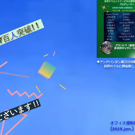
突破! !
人
7百
🔶アンデパンダン展202
好評のうちに閉会致し
います ! !
​オフィス移転
(2025,jan.)