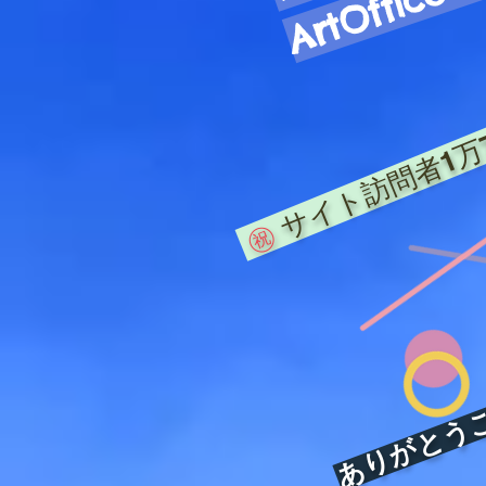
サイト訪問者1万
㊗️
ありがとうござ
​