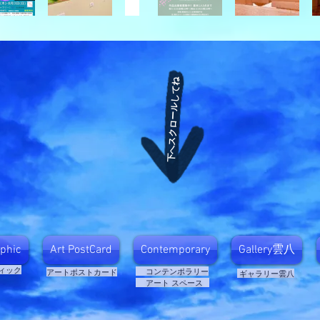
下へスクロールしてね
​
aphic
Art PostCard
Contemporary
Gallery雲八
ィック
​ コンテンポラリー
​アートポストカード
​ ギャラリー雲八
アート スペース