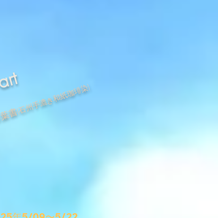
rt
art
(石州手漉き和紙珈琲染)
琲葉書
025年5/09〜5/22