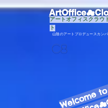
ArtOffice☁︎Cl
ア
ートオフィスクラウ
ト
山陰のアートプロデュースカン
​C8