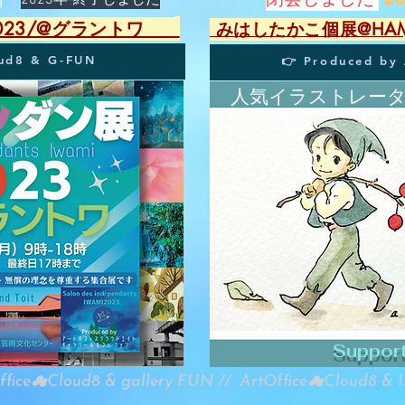
閉会しました
​2023年-終了しました
2023/@グラントワ
​ みはしたかこ個展@HAMAD
oud8 & G-FUN
👉 Produced by 
​
人気イラストレータ
​
Suppor
ffice☁︎Cloud8 & gallery FUN // ArtOffice☁︎Cloud8 & 