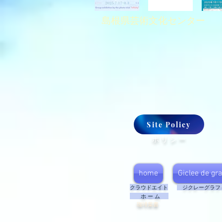
島根県芸術文化センター
Site Policy
​ ポ リ シ ー
home
Giclee de gr
​クラウドエイト
​ ジクレーグラフ
​ ホ ー ム
​ 珈琲葉書