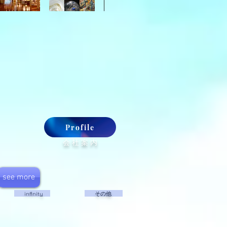
Profile
​ 会 社 案 内
see more
​ infinity
​ その他