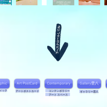
下へスクロールしてね
​
aphic
Art PostCard
Contemporary
Gallery雲八
ィック
​ コンテンポラリー
​アートポストカード
​ ギャラリー雲八
アート スペース