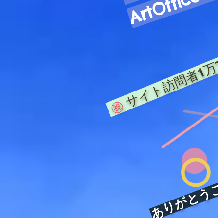
サイト訪問者1万
㊗️
ありがとうござ
​