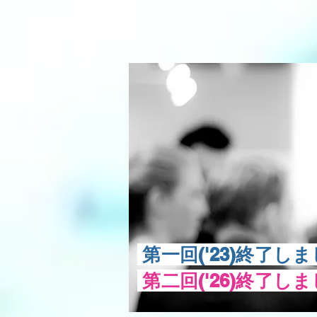
​第一回('23)終了し
​第二回('26)終了し