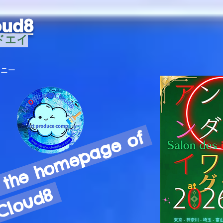
oud8
ドエイ
パニー
W
e
l
c
o
m
e
t
o
t
h
e
h
o
m
e
p
a
g
e
o
f
A
r
t
O
f
f
i
c
e
☁︎
C
l
o
u
d
8