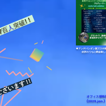
突破! !
人
7百
🔶アンデパンダン展202
好評のうちに閉会致し
います ! !
​オフィス移転
(2025,jan.)