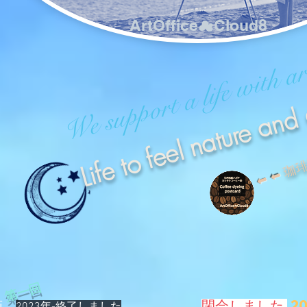
ArtOffice☁Cloud8
We support a life with a
Life to feel nature and 
珈
⬅︎ ⬅︎
第一回
​
2
画