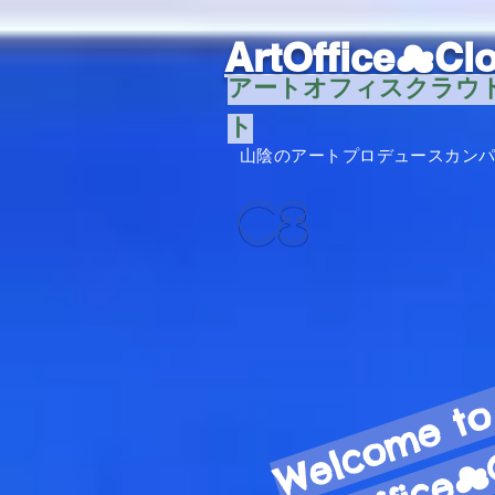
ArtOffice☁︎Cl
ア
ートオフィスクラウ
ト
山陰のアートプロデュースカン
​C8