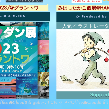
閉会しました
​2023年-終了しました
2023/@グラントワ
​ みはしたかこ個展@HAMAD
oud8 & G-FUN
👉 Produced by 
​
人気イラストレータ
​
Suppor
ffice☁︎Cloud8 & gallery FUN // ArtOffice☁︎Cloud8 & 