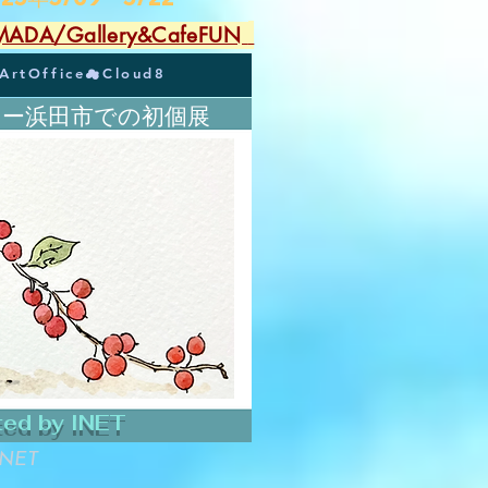
A/Gallery&CafeFUN
ArtOffice☁︎Cloud8
ー浜田市での初個展
ted by INET
INET