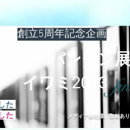
創立5周年記念企画
アンデパンダン
イワミ2023
fin
ました
ました
メディア各社様、取材あり